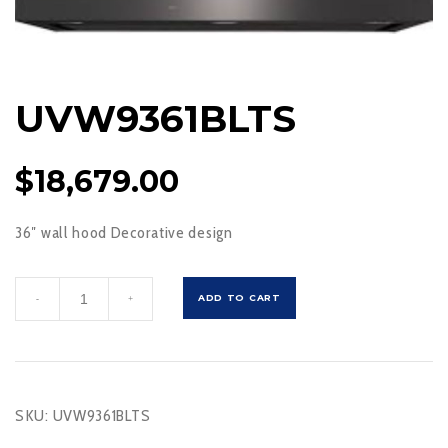
UVW9361BLTS
$
18,679.00
36″ wall hood Decorative design
UVW9361BLTS
ADD TO CART
-
+
cantidad
SKU:
UVW9361BLTS