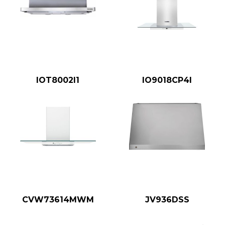
IOT8002I1
IO9018CP4I
CVW73614MWM
JV936DSS