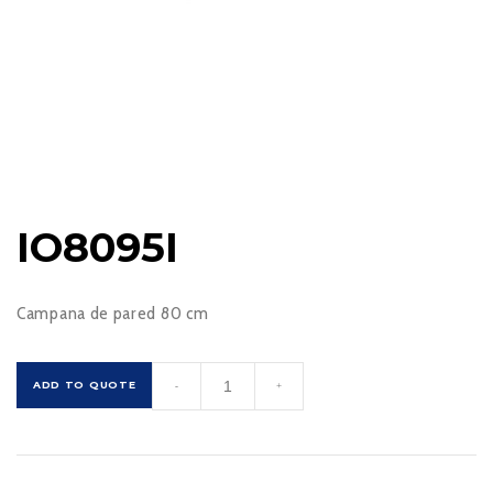
IO8095I
Campana de pared 80 cm
IO8095I
ADD TO QUOTE
-
+
cantidad