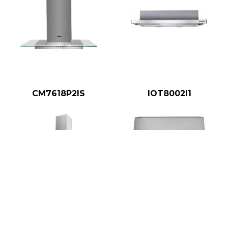
CM7618P2IS
IOT8002I1
CMP9002I
JV936DSS