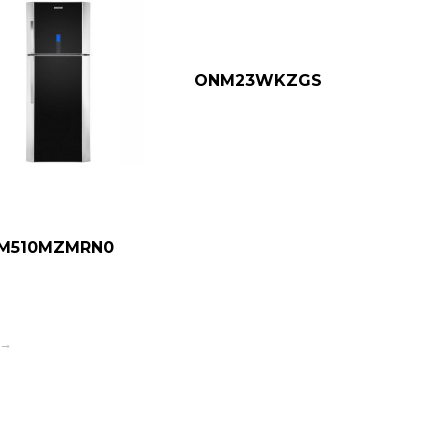
ONM23WKZGS
M510MZMRN0
→