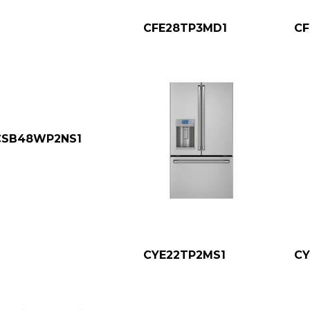
CFE28TP3MD1
C
CSB48WP2NS1
CYE22TP2MS1
CY