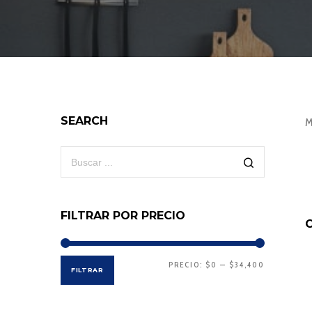
SEARCH
M
FILTRAR POR PRECIO
PRECIO:
$0
—
$34,400
Precio
Precio
FILTRAR
mínimo
máximo