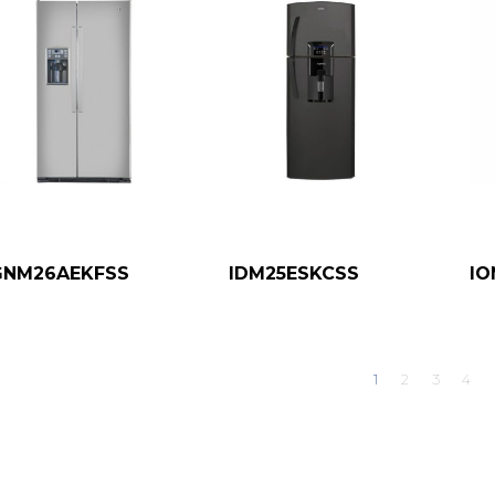
GNM26AEKFSS
IDM25ESKCSS
IO
1
2
3
4