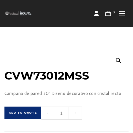
0
CVW73012MSS
Campana de pared 30″ Diseno decorativo con cristal recto
CVW73012MSS
ADD TO QUOTE
-
+
cantidad