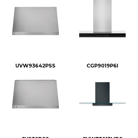
UVW93642PSS
CGP9019P6I