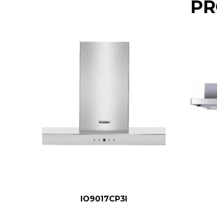
PR
IO9017CP3I