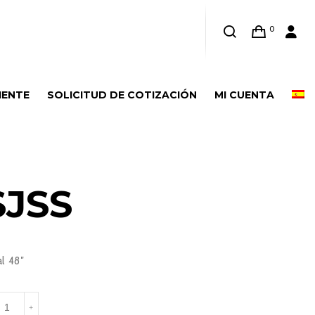
0
IENTE
SOLICITUD DE COTIZACIÓN
MI CUENTA
SJSS
l 48″
SSJSS
+