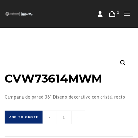
0
CVW73614MWM
Campana de pared 36″ Diseno decorativo con cristal recto
CVW73614MWM
ADD TO QUOTE
-
+
cantidad