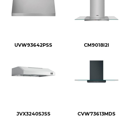
UVW93642PSS
CM9018I2I
JVX3240SJSS
CVW73613MDS