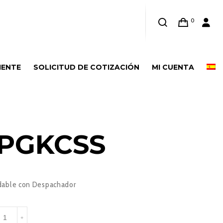
0
IENTE
SOLICITUD DE COTIZACIÓN
MI CUENTA
PGKCSS
idable con Despachador
26PGKCSS
+