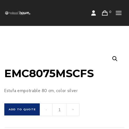
0
EMC8075MSCFS
Estufa empotrable 80 cm, color silver
EMC8075MSCFS
ADD TO QUOTE
-
+
cantidad