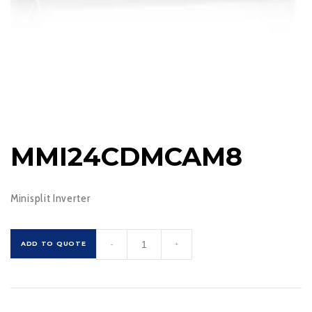
MMI24CDMCAM8
Minisplit Inverter
MMI24CDMCAM8
ADD TO QUOTE
-
+
cantidad