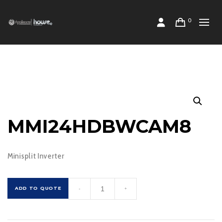
0
MMI24HDBWCAM8
Minisplit Inverter
MMI24HDBWCAM8
ADD TO QUOTE
-
+
cantidad