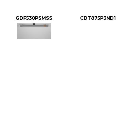
GDF530PSMSS
CDT875P3ND1
IO1702LI6
CDT875P2NS1
@2024 HOUSE HERMOSILLO APPLIANCES ? GE APPLIANCES