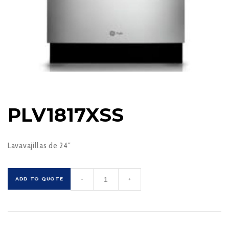
PLV1817XSS
Lavavajillas de 24″
PLV1817XSS
ADD TO QUOTE
-
+
cantidad