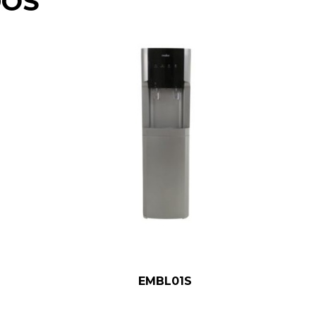
DOS
EMBL01S