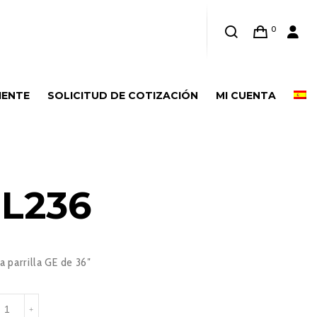
0
IENTE
SOLICITUD DE COTIZACIÓN
MI CUENTA
L236
a parrilla GE de 36″
IDL236
+