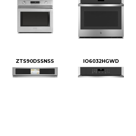
ZTS90DSSNSS
IO6032HGWD
CTS70DP2NS1
JTS3000SNSS