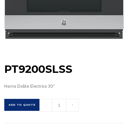
PT9200SLSS
Horno Doble Electrico 30″
PT9200SLSS
ADD TO QUOTE
-
+
cantidad