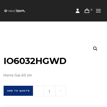
0
IO6032HGWD
Horno Gas 60 cm
IO6032HGWD
ADD TO QUOTE
-
+
cantidad