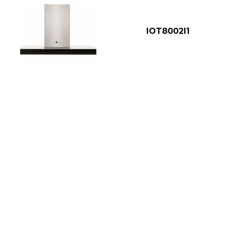
IOT8002I1
CGP9019I6I
IO7618P2DS
CVW93612MSS
@2024 HOUSE HERMOSILLO APPLIANCES ? GE APPLIANCES