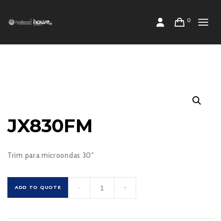
0
JX830FM
Trim para microondas 30″
JX830FM
ADD TO QUOTE
-
+
cantidad