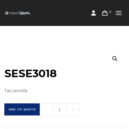
0
SESE3018
Tarj sencilla
SESE3018
ADD TO QUOTE
-
+
cantidad