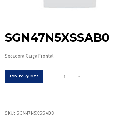
SGN47N5XSSAB0
Secadora Carga Frontal
SGN47N5XSSAB0
ADD TO QUOTE
-
+
cantidad
SKU:
SGN47N5XSSAB0