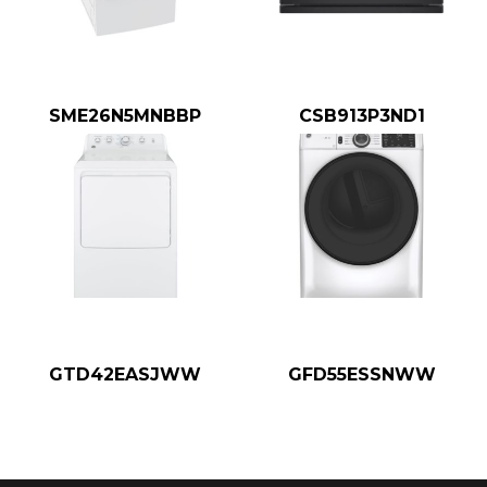
SME26N5MNBBP
CSB913P3ND1
GTD42EASJWW
GFD55ESSNWW