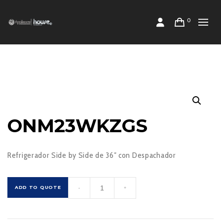
0
ONM23WKZGS
Refrigerador Side by Side de 36″ con Despachador
ONM23WKZGS
ADD TO QUOTE
-
+
cantidad