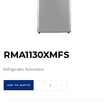
RMA1130XMFS
Refrigerador Automatico
RMA1130XMFS
ADD TO QUOTE
-
+
cantidad