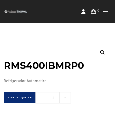
0
RMS400IBMRP0
Refrigerador Automatico
RMS400IBMRP0
ADD TO QUOTE
-
+
cantidad