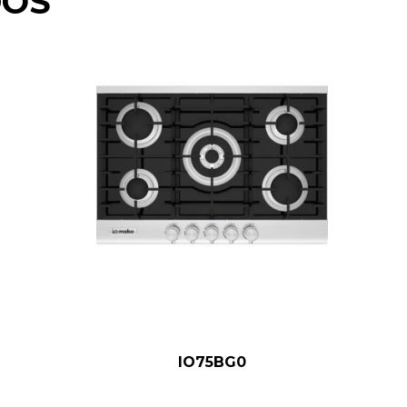
DOS
IO75BG0