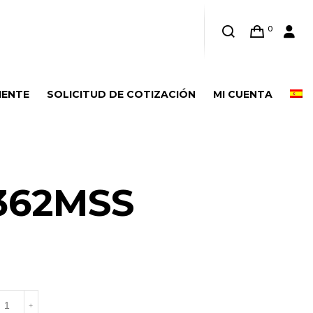
0
IENTE
SOLICITUD DE COTIZACIÓN
MI CUENTA
362MSS
95362MSS
+