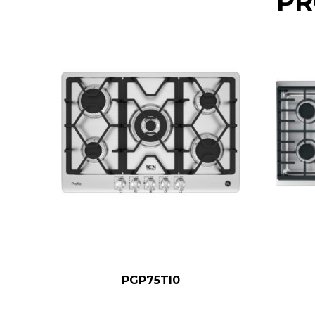
PR
PGP75TI0