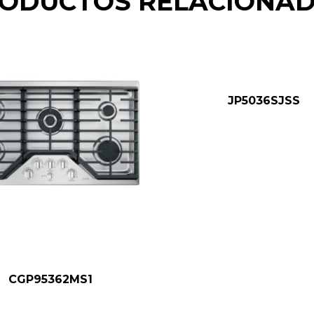
ODUCTOS RELACIONA
JP5036SJSS
CGP95362MS1