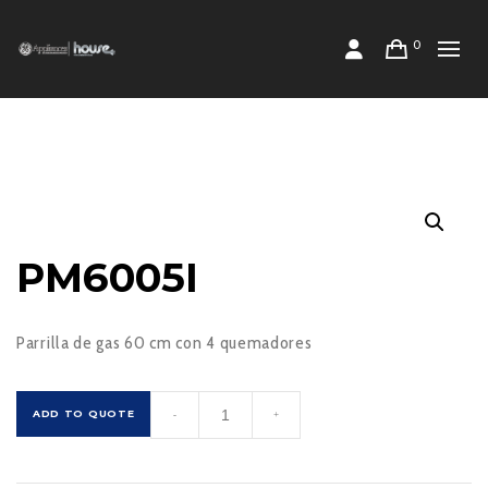
0
PM6005I
Parrilla de gas 60 cm con 4 quemadores
PM6005I
ADD TO QUOTE
-
+
cantidad