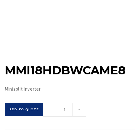
MMI18HDBWCAME8
Minisplit Inverter
MMI18HDBWCAME8
ADD TO QUOTE
-
+
cantidad