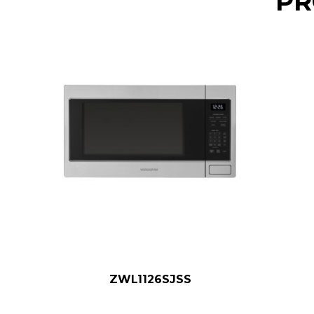
PR
ZWL1126SJSS