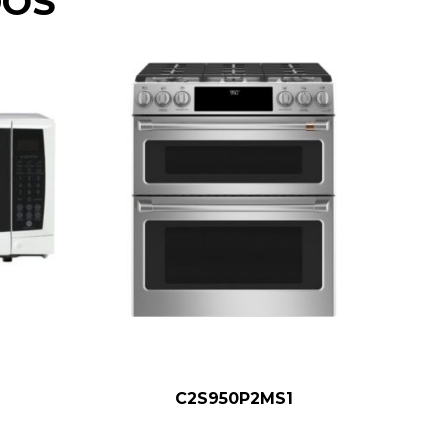
DOS
C2S950P2MS1