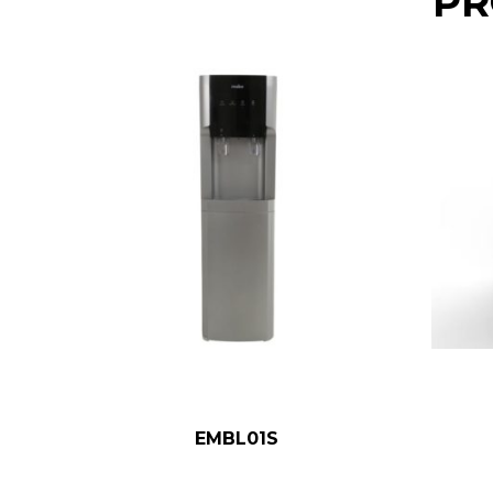
PR
EMBL01S