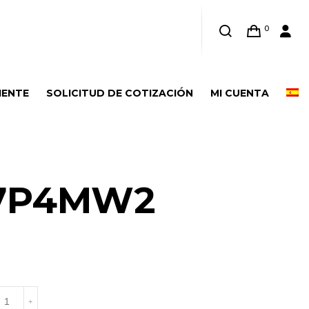
0
IENTE
SOLICITUD DE COTIZACIÓN
MI CUENTA
7P4MW2
517P4MW2
+