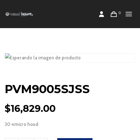
0
PVM9005SJSS
$
16,829.00
30 «micro hood