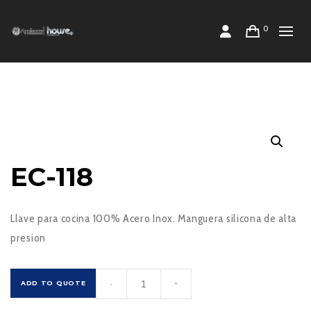
0
EC-118
Llave para cocina 100% Acero Inox. Manguera silicona de alta
presion
EC-
ADD TO QUOTE
-
+
118