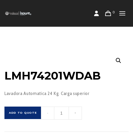
0
LMH74201WDAB
Lavadora Automatica 24 Kg. Carga superior
LMH74201WDAB
ADD TO QUOTE
-
+
cantidad