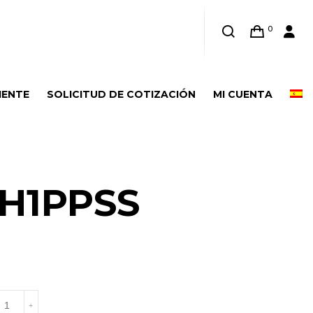
0
IENTE
SOLICITUD DE COTIZACIÓN
MI CUENTA
H1PPSS
W1H1PPSS
+