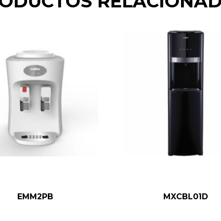
ODUCTOS RELACIONA
EMM2PB
MXCBL01D