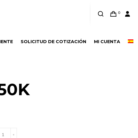
0
IENTE
SOLICITUD DE COTIZACIÓN
MI CUENTA
50K
8050K
+