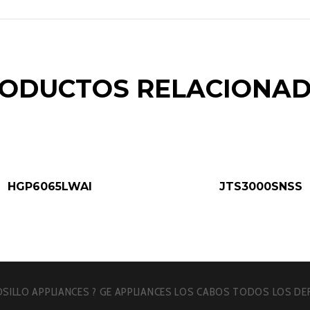
ODUCTOS RELACIONA
HGP6065LWAI
JTS3000SNSS
SILLO APPLIANCES ? GE APPLIANCES LOS CABOS TODOS LOS D