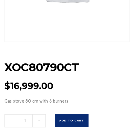
XOC80790CT
$
16,999.00
Gas stove 80 cm with 6 burners
XOC80790CT
ADD TO CART
-
+
cantidad