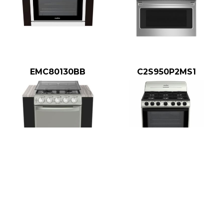
EMC80130BB
C2S950P2MS1
EMC5044CAIS
EM7622BAPS