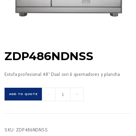
ZDP486NDNSS
Estufa profesional 48″ Dual con 6 quemadores y plancha
ZDP486NDNSS
ADD TO QUOTE
-
+
cantidad
SKU:
ZDP486NDNSS