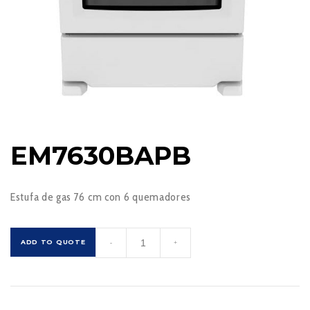
EM7630BAPB
Estufa de gas 76 cm con 6 quemadores
EM7630BAPB
ADD TO QUOTE
-
+
cantidad