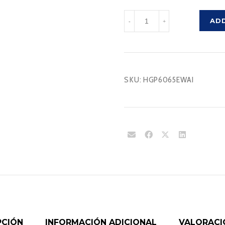
HGP6065EWAI
AD
-
+
cantidad
SKU:
HGP6065EWAI
PCIÓN
INFORMACIÓN ADICIONAL
VALORACIO