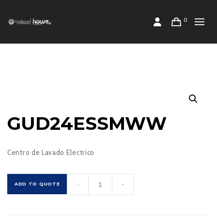
0
GUD24ESSMWW
Centro de Lavado Electrico
GUD24ESSMWW
ADD TO QUOTE
-
+
cantidad