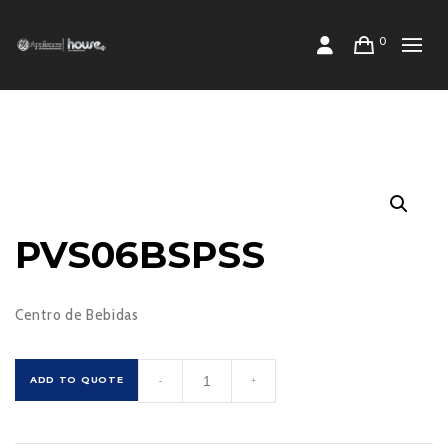
0
PVS06BSPSS
Centro de Bebidas
PVS06BSPSS
ADD TO QUOTE
-
+
cantidad