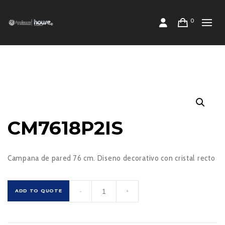
0
CM7618P2IS
Campana de pared 76 cm. Diseno decorativo con cristal recto
CM7618P2IS
ADD TO QUOTE
-
+
cantidad