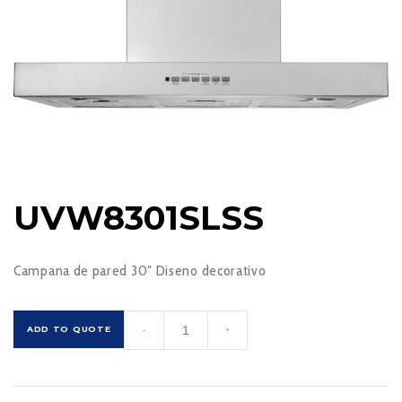
UVW8301SLSS
Campana de pared 30″ Diseno decorativo
UVW8301SLSS
ADD TO QUOTE
-
+
cantidad