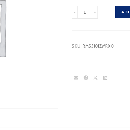
RMS510IZMRX0
AD
-
+
cantidad
SKU:
RMS510IZMRX0